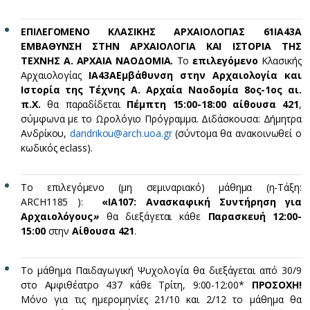
ΕΠΙΛΕΓΟΜΕΝΟ ΚΛΑΣΙΚΗΣ ΑΡΧΑΙΟΛΟΓΙΑΣ 61ΙΑ43Α
ΕΜΒΑΘΥΝΣΗ ΣΤΗΝ ΑΡΧΑΙΟΛΟΓΙΑ ΚΑΙ ΙΣΤΟΡΙΑ ΤΗΣ
ΤΕΧΝΗΣ Α. ΑΡΧΑΙΑ ΝΑΟΔΟΜΙΑ.
Το
επιλεγόμενο
Κλασικής
Αρχαιολογίας
ΙΑ43Α
Εμβάθυνση στην Αρχαιολογία και
Ιστορία της Τέχνης Α. Αρχαία Ναοδομία 8ος-1ος αι.
π.Χ.
θα παραδίδεται
Πέμπτη 15:00-18:00 αίθουσα 421
,
σύμφωνα με το Ωρολόγιο Πρόγραμμα. Διδάσκουσα: Δήμητρα
Ανδρίκου,
dandrikou@arch.uoa.gr
(σύντομα θα ανακοινωθεί ο
κωδικός eclass).
Το επιλεγόμενο (μη σεμιναριακό) μάθημα (η-Τάξη:
ARCH1185 ):
«ΙΑ107:
Ανασκαφική Συντήρηση για
Αρχαιολόγους
»
θα διεξάγεται κάθε
Παρασκευή
12:00-
15:00
στην
Αίθουσα 421
.
Το μάθημα Παιδαγωγική Ψυχολογία θα διεξάγεται από 30/9
στο Αμφιθέατρο 437 κάθε Τρίτη, 9:00-12:00*
ΠΡΟΣΟΧΗ!
Μόνο για τις ημερομηνίες 21/10 και 2/12 το μάθημα θα