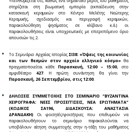
Υπενθυμίζεται ότι, καθώς ένα σημαντικό μέρος του μαθήματος
στηρίζεται στη βιωματική εμπειρία (εκπαίδευση στην
κατασκευή κεραμικών στο Κέντρο Μελέτης Νεώτερης
Κεραμικής, σχεδιασμός και περιγραφή κεραμικών,
παρακολούθηση ψησίματος σε κλίβανο κ.ά.) οι
παρακολουθήσεις είναι υποχρεωτικές με επιτρεπόμενο όριο
απουσιών τις 2.
Το Σεμινάριο Αρχαίας Ιστορίας
ΣΙ38: «Όψεις της κοινωνίας
και των θεσμών στον αρχαίο ελληνικό κόσμο»
θα
πραγματοποιείται κάθε
Παρασκευή, 12:00 – 15:00
, στο
αμφιθέατρο
427
. Η πρώτη συνάντηση θα γίνει την
Παρασκευή, 26 Σεπτεμβρίου, στις 12:00
.
ΔΗΛΩΣΕΙΣ ΣΥΜΜΕΤΟΧΗΣ ΣΤΟ ΣΕΜΙΝΑΡΙΟ "ΒΥΖΑΝΤΙΝΑ
ΧΕΙΡΟΓΡΑΦΑ: ΝΕΕΣ ΠΡΟΣΕΓΓΙΣΕΙΣ, ΝΕΑ ΕΡΩΤΗΜΑΤΑ"
(ΚΩΔΙΚΟΣ ΣΑ196, ΔΙΔΑΣΚΟΥΣΑ: ΑΝΑΣΤΑΣΙΑ
ΔΡΑΝΔΑΚΗ)
Οι φοιτητές/φοιτήτριες που επιθυμούν να
παρακολουθήσουν το σεμινάριο παρακαλούνται να
υποβάλουν αίτηση συμμετοχής στην η-τάξη του μαθήματος