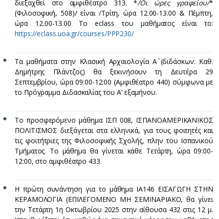
διεξαχθεί στο αμφιθέατρο 313. *
/Οι ώρες γραφείου/
*
(Φιλοσοφική, 508)/ είναι /Τρίτη, ώρα 12.00-13.00 & Πέμπτη,
ώρα 12.00-13.00 Το eclass του μαθήματος είναι το:
https://eclass.uoa.gr/courses/PPP230/
Τα μαθήματα στην Κλασική Αρχαιολογία Α΄ (διδάσκων: Καθ.
Δημήτρης Πλάντζος) θα ξεκινήσουν τη Δευτέρα 29
Σεπτεμβρίου, ώρα 09:00-12:00 (Αμφιθέατρο 440) σύμφωνα με
το Πρόγραμμα Διδασκαλίας του Α' εξαμήνου.
Το προσφερόμενο μάθημα ΙΣΠ 008, ΙΣΠΑΝΟΑΜΕΡΙΚΑΝΙΚΟΣ
ΠΟΛΙΤΙΣΜΟΣ διεξάγεται στα ελληνικά, για τους φοιτητές και
τις φοιτήτριες της Φιλοσοφικής Σχολής, πλην του Ισπανικού
Τμήματος. Το μάθημα θα γίνεται κάθε Τετάρτη, ώρα 09:00-
12:00, στο αμφιθέατρο 433.
Η πρώτη συνάντηση για το μάθημα ΙΑ146 ΕΙΣΑΓΩΓΗ ΣΤΗΝ
ΚΕΡΑΜΟΛΟΓΙΑ (ΕΠΙΛΕΓΟΜΕΝΟ ΜΗ ΣΕΜΙΝΑΡΙΑΚΟ, θα γίνει
την Τετάρτη 1η Οκτωβρίου 2025 στην αίθουσα 432 στις 12 μ.