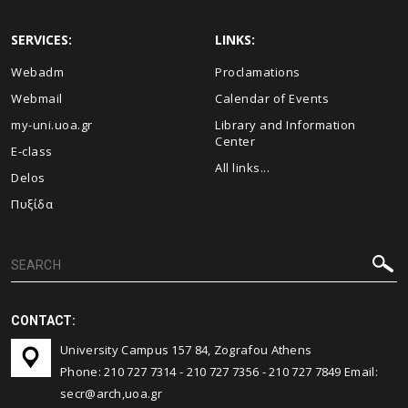
SERVICES:
LINKS:
Webadm
Proclamations
Webmail
Calendar of Events
my-uni.uoa.gr
Library and Information
Center
E-class
All links...
Delos
Πυξίδα
CONTACT:
University Campus 157 84, Zografou Athens
Phone:
210 727 7314
-
210 727 7356
-
210 727 7849
Email:
secr@arch,uoa.gr