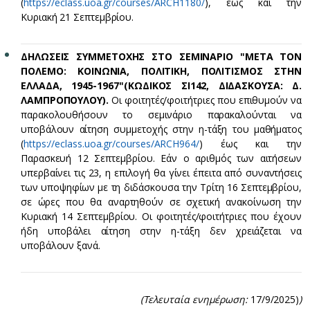
(
https://eclass.uoa.gr/courses/ARCH1180/
), έως και την
Κυριακή 21 Σεπτεμβρίου.
ΔΗΛΩΣΕΙΣ ΣΥΜΜΕΤΟΧΗΣ ΣΤΟ ΣΕΜΙΝΑΡΙΟ "ΜΕΤΑ ΤΟΝ
ΠΟΛΕΜΟ: ΚΟΙΝΩΝΙΑ, ΠΟΛΙΤΙΚΗ, ΠΟΛΙΤΙΣΜΟΣ ΣΤΗΝ
ΕΛΛΑΔΑ, 1945-1967"(ΚΩΔΙΚΟΣ ΣΙ142, ΔΙΔΑΣΚΟΥΣΑ: Δ.
ΛΑΜΠΡΟΠΟΥΛΟΥ).
Οι φοιτητές/φοιτήτριες που επιθυμούν να
παρακολουθήσουν το σεμινάριο παρακαλούνται να
υποβάλουν αίτηση συμμετοχής στην η-τάξη του μαθήματος
(
https://eclass.uoa.gr/courses/ARCH964/
) έως και την
Παρασκευή 12 Σεπτεμβρίου. Εάν ο αριθμός των αιτήσεων
υπερβαίνει τις 23, η επιλογή θα γίνει έπειτα από συναντήσεις
των υποψηφίων με τη διδάσκουσα την Τρίτη 16 Σεπτεμβρίου,
σε ώρες που θα αναρτηθούν σε σχετική ανακοίνωση την
Κυριακή 14 Σεπτεμβρίου. Οι φοιτητές/φοιτήτριες που έχουν
ήδη υποβάλει αίτηση στην η-τάξη δεν χρειάζεται να
υποβάλουν ξανά.
(Τελευταία ενημέρωση:
17/9/2025)
)